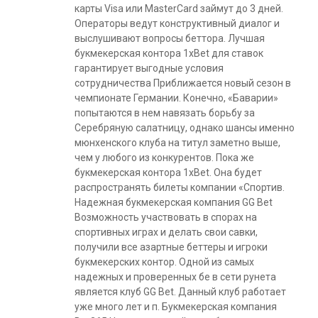
карты Visa или MasterCard займут до 3 дней.
Операторы ведут конструктивный диалог и
выслушивают вопросы беттора. Лучшая
букмекерская контора 1xBet для ставок
гарантирует выгодные условия
сотрудничества Приближается новый сезон в
чемпионате Германии. Конечно, «Баварии»
попытаются в нем навязать борьбу за
Серебряную салатницу, однако шансы именно
мюнхенского клуба на титул заметно выше,
чем у любого из конкурентов. Пока же
букмекерская контора 1xBet. Она будет
распространять билеты компании «Спортив.
Надежная букмекерская компания GG Bet
Возможность участвовать в спорах на
спортивных играх и делать свои савки,
получили все азартные беттеры и игроки
букмекерских контор. Одной из самых
надежных и проверенных бе в сети рунета
является клуб GG Bet. Данный клуб работает
уже много лет и п. Букмекерская компания