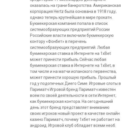
оказалась на грани банкротства. Американская
корпорация Hertz была основана в 1918 году,
однако теперь крупнейшая в мире прокатн.
Букмекерская компания попала в список
системообразующих предприятий России
Российские власти включили букмекерскую
контору «Фонбет» в перечень
системообразующих предприятий. Любая
букмекерская ставка в Интернете на 1xBet
может принести прибыль Сейчас любая
букмекерская ставка в Интернете на 1xBet, в
том числе и на матчи испанского первенства,
может принести хорошую прибыль. Прошлый
год у подопечных Диего Симе. Игровые слоты в
Париматч Игровой бренд Париматч известен
всем по своей деятельности в сети Интернет,
как букмекерская контора. На сегодняшний
день этот бренд представляет вниманию
своих игроков новый проект в качестве онлайн
казино Париматч, почему 1хбет не работает на
андроид. Игровой клуб обладает всеми необ.