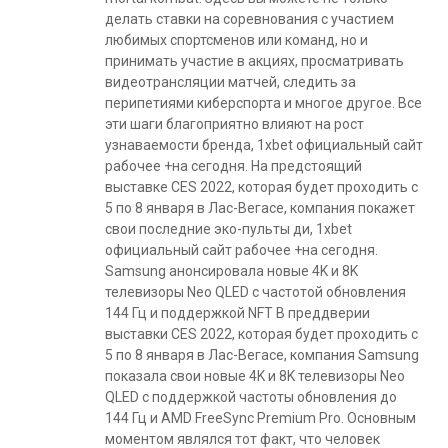
делать ставки на соревнования с участием
любимых спортсменов или команд, но и
принимать участие в акциях, просматривать
видеотрансляции матчей, следить за
перипетиями киберспорта и многое другое. Все
эти шаги благоприятно влияют на рост
узнаваемости бренда, 1xbet официальный сайт
рабочее +на сегодня. На предстоящий
выставке CES 2022, которая будет проходить с
5 по 8 января в Лас-Вегасе, компания покажет
свои последние эко-пульты ди, 1xbet
официальный сайт рабочее +на сегодня.
Samsung анонсировала новые 4K и 8K
телевизоры Neo QLED с частотой обновления
144 Гц и поддержкой NFT В преддверии
выставки CES 2022, которая будет проходить с
5 по 8 января в Лас-Вегасе, компания Samsung
показала свои новые 4K и 8K телевизоры Neo
QLED с поддержкой частоты обновления до
144 Гц и AMD FreeSync Premium Pro. Основным
моментом являлся тот факт, что человек