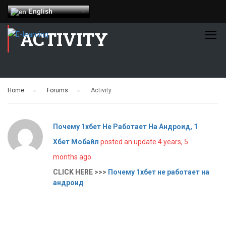
English
ACTIVITY
Home
›
Forums
›
Activity
Почему 1хбет Не Работает На Андроид, 1
Хбет Мобайл
posted an update
4 years, 5
months ago
CLICK HERE >>>
Почему 1хбет не работает на
андроид