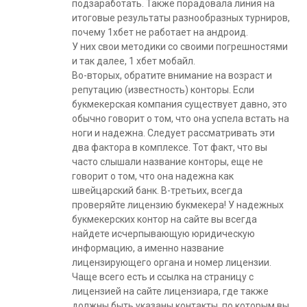
подзаработать. Также порадовала линия на
итоговые результаты разнообразных турниров,
почему 1хбет не работает на андроид.
У них свои методики со своими погрешностями
и так далее, 1 хбет мобайл.
Во-вторых, обратите внимание на возраст и
репутацию (известность) конторы. Если
букмекерская компания существует давно, это
обычно говорит о том, что она успела встать на
ноги и надежна. Следует рассматривать эти
два фактора в комплексе. Тот факт, что вы
часто слышали название конторы, еще не
говорит о том, что она надежна как
швейцарский банк. В-третьих, всегда
проверяйте лицензию букмекера! У надежных
букмекерских контор на сайте вы всегда
найдете исчерпывающую юридическую
информацию, а именно название
лицензирующего органа и номер лицензии.
Чаще всего есть и ссылка на страницу с
лицензией на сайте лицензиара, где также
должны быть указаны контакты, по которым вы