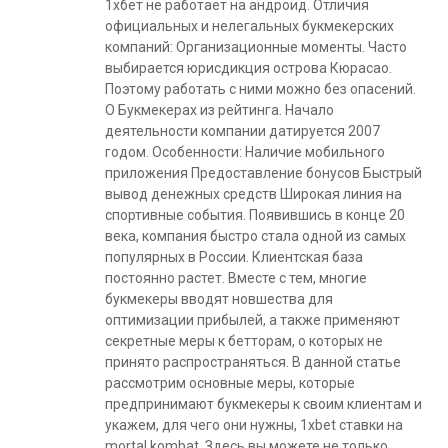
1хбет не работает на андроид. Отличия
официальных и нелегальных букмекерских
компаний: Организационные моменты. Часто
выбирается юрисдикция острова Кюрасао.
Поэтому работать с ними можно без опасений.
О Букмекерах из рейтинга. Начало
деятельности компании датируется 2007
годом. Особенности: Наличие мобильного
приложения Предоставление бонусов Быстрый
вывод денежных средств Широкая линия на
спортивные события. Появившись в конце 20
века, компания быстро стала одной из самых
популярных в России. Клиентская база
постоянно растет. Вместе с тем, многие
букмекеры вводят новшества для
оптимизации прибылей, а также применяют
секретные меры к бетторам, о которых не
принято распространяться. В данной статье
рассмотрим основные меры, которые
предпринимают букмекеры к своим клиентам и
укажем, для чего они нужны, 1xbet ставки на
mortal kombat. Здесь вы можете не только