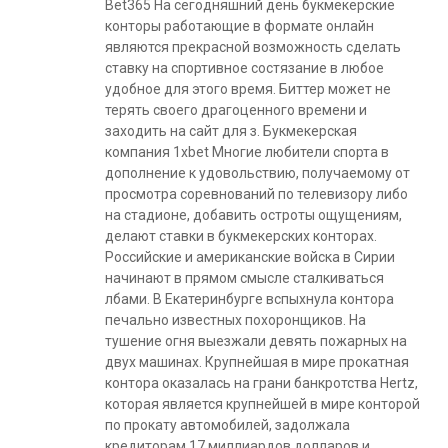
Bet365 На сегодняшний день букмекерские
конторы работающие в формате онлайн
являются прекрасной возможность сделать
ставку на спортивное состязание в любое
удобное для этого время. Биттер может не
терять своего драгоценного времени и
заходить на сайт для з. Букмекерская
компания 1xbet Многие любители спорта в
дополнение к удовольствию, получаемому от
просмотра соревнований по телевизору либо
на стадионе, добавить остроты ощущениям,
делают ставки в букмекерских конторах.
Российские и американские войска в Сирии
начинают в прямом смысле сталкиваться
лбами. В Екатеринбурге вспыхнула контора
печально известных похоронщиков. На
тушение огня выезжали девять пожарных на
двух машинах. Крупнейшая в мире прокатная
контора оказалась на грани банкротства Hertz,
которая является крупнейшей в мире конторой
по прокату автомобилей, задолжала
кредиторам 17 миллиардов долларов и