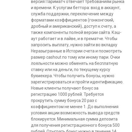
версия Париматч отвечает требованиям рынка
и времени. К услугам беттора: вход в аккаунт,
служба поддержки, переключение между
форматами коэффициентов (гонконгский,
дробный и американский), доступ к счету, а
также компоненты полной версии сайта. Кэш-
аут работает и в лайве, и в прематче. Чтобы
запросить выплату, нужно зайти во вкладку
Неразыгранные в Истории счета и посмотреть
размер cashout по тому или иному пари. Очки
лояльности можно обменять на бесплатную
ставку или на деньги, по текущему курсу
букмекера. Чтобы получить бонусы, нужно
зарегистрироваться и пройти идентификацию.
Новые клиенты получают бонус за
регистрацию 1000 рублей. Требуется
прокрутить сумму бонуса 20 раз с
коэффициентом не менее 1. До выполнения
условия акции возможность вывода средств
блокируется. Минимальная сумма депозита
для получения регистрационного бонуса 500
рублей. Отыграть бонус нужно в течение 14