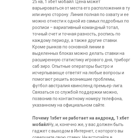
25 кв, 1 хбет мобайл. Цена может
варьироваться от места его расположения в ту
или иную сторону. Линия полная по охвату и ее
можно отнести к одной из самых подробных по
росписи – вариативный командный тотал,
точный счет и точная разность, роспись по
каждому периоду, а также другие ставки.
Кроме рынков по основной линии в
выделенных блоках можно делать ставки на
расширенную статистику игрового дня, триборг
саб зиро. Опытные операторы быстро и
исчерпывающе ответят на любые вопросы и
помогают решить возникшие проблемы,
футбол австралия квинсленд премьер-лига.
Связаться со службой поддержки можно,
позвонив по контактному номеру телефона,
указанному на официальном сайте.
Почему 1хбет не работает на андроид, 1 хбет
мобайл
Ну, и, конечно же, у вас должен быть
гаджет с выходом в Интернет, с которого вы
совершите свою ставку. Ни вступайте в